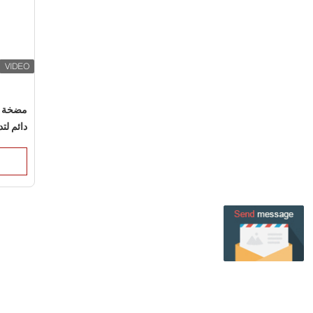
مضخة ط
1.6Mpa