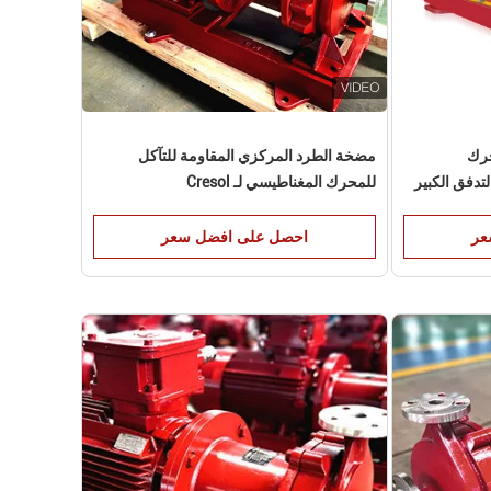
حرك
مضخة الطرد المركزي المقاومة للتآكل
تدفق الكبير
للمحرك المغناطيسي لـ Cresol
عر
احصل على افضل سعر