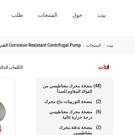
بيت
حول
المنتجات
طلب
بيت
المنتجات
Corrosion Resistant Centrifugal Pump الشركة المصنعة على الإنترنت
فئات
الكلمات الدال
(48)
مضخة محرك مغناطيسي من
الفولاذ المقاوم للصدأ
(2)
مضخة التوربينات ماج محرك
(6)
مضخة محرك مغناطيسي
درجة حرارة عالية
(2)
مضخة تدفئة محرك
مغناطيسي