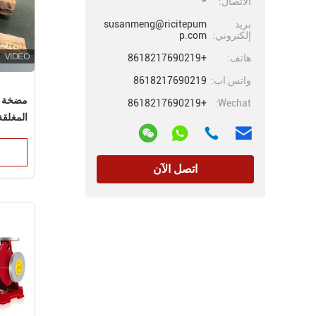
الاتصال:
بريد
susanmeng@ricitepum
إلكتروني:
p.com
هاتف:
+8618217690219
واتس اب:
8618217690219
مضخة ال
+8618217690219
Wechat:
المغلقة لـ 
اتصل الآن