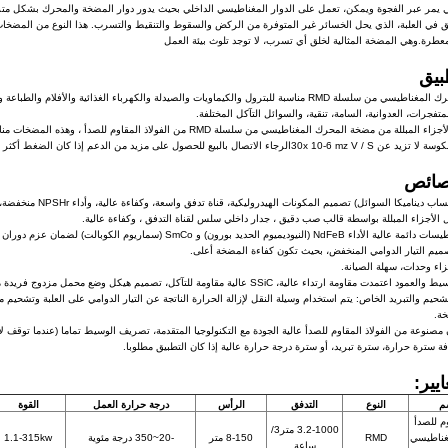
 يمر عبر الفجوة ويمكن، تعمل على الدوار المغناطيسي الداخلي بحيث يدور دوار المضخة والمحرك بشكل متز
 في العلبة، الذي يحل الخسائر غير المتوفرة من الركض والسقوط والتنقيط والتسرب. هذا النوع من المضخات من
عطرة.وهي المضخة المثالية لخلق أي تسرب، لا توجد تلوث بيئة العمل
بيق
مضخة المحرك المغناطيسي من سلسلة RMD مناسبة للبترول والكيماويات والصيدلة والكهرباء الغذائية 
متفجرات، العدوانية، السامة، تنقية، والسوائل التآكل المختلفة.
صول على مزيد من الدعم إذا كان الضغط أكثر من 1.6MPa، أو درجة الحرارة تتجاوز 120 درجة، أو تحتاج سترة الحرارة، الخ
صائص
شحيم والتبريد الخاص: يتم استخدام وسيلة النقل لإزالة الحرارة الناتجة عن التيار الدوامي على العلبة وتشحي
خة.
ايير:
م
النوع
التدفق
الرأس
درجة حرارة العمل
القوة
م للصدأ
3.2-1000 متر3/
غناطيسي
RMD
8-150 متر
-20~350 درجة مئوية
1.1-315kw
ساعة