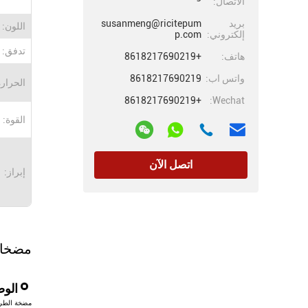
الاتصال:
بريد
susanmeng@ricitepum
اللون:
إلكتروني:
p.com
تدفق:
هاتف:
+8618217690219
واتس اب:
8618217690219
الحرارة
+8618217690219
Wechat:
القوة:
اتصل الآن
إبراز:
مضخات RMD المغناطيسية من الفول
الو