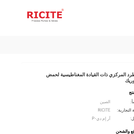
د المركزي ذات القيادة المغناطيسية لحمض
وريك
تج
أ:
الصين
 التجارية:
RICITE
ل:
آر إم دي-P
ع والشحن