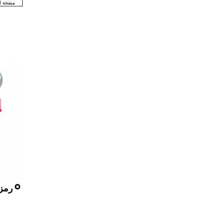
مضخة ال
رمز 