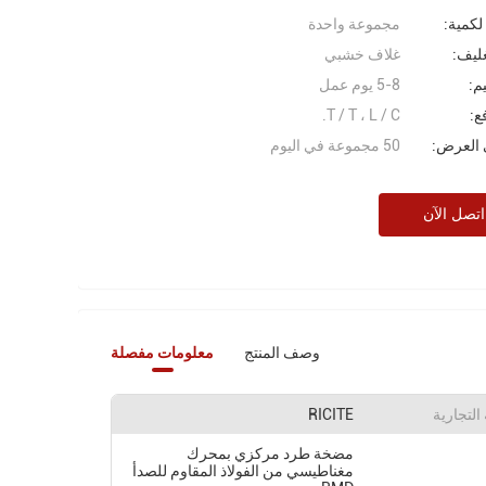
 لكمية:
مجموعة واحدة
غليف:
غلاف خشبي
م:
5-8 يوم عمل
ع:
T / T ، L / C.
 العرض:
50 مجموعة في اليوم
اتصل الآن
وصف المنتج
معلومات مفصلة
التجارية
RICITE
مضخة طرد مركزي بمحرك
مغناطيسي من الفولاذ المقاوم للصدأ