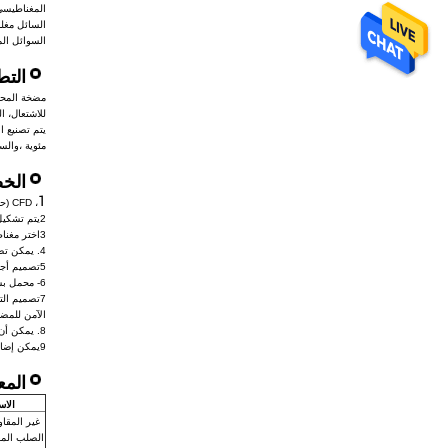
المغناطيسي
السائل مغلق
السوائل الم
التط
للاشتعال، ال
مئوية ،والسكوسة لا تزيد عن 30x 10-6 mz V / Sالرجاء الاتصال بالبيع للح
الخ
1
، CFD (حساب ديناميكا السوائل) تصميم المكونات الهيدروليكية، قناة تدفق واسعة، وكفاءة عالية، وأداء NPSHr منخفضة، قوة شعاعية أقل.
2يتم تشكيل الأجزاء المبللة بواسطة قالب صب دقيق ، جدار داخلي سلس لقناة التدفق ، وكفاءة عالية.
3اختر مغناطيسات دائمة عالية الأداء NdFeB (النيوديميوم الحديد بورون) و SmCo (سماريوم الكوبالت) لضمان عزم دوران مغناطيسي كاف.
4. يمكن تصميم التيار الدوامي المنخفض، بحيث تكون كفاءة المضخة أعلى.
5تصميم أجزاء وحدات، سهلة الصيانة.
6- محمل بسيط والعمود اعتمدت مقاومة ارتداء عالية، SSiC عالية مقاومة للتآكل، تصميم هيكل وضع محمل مزدوج فريدة من نوعها، مع هيكل التشحيم الديناميكية،لضمان الأداء المستقر وإطالة عمر الخدمة.
7تصميم الت
الآمن للمض
8. يمكن أن مصنوعة من الفولاذ المقاوم للصدأ عالية الجودة مع التكنولوجيا المتقدمة، تصريف الوسيط تماما (عندما توقف لإصلاح) والفراغ التلقائي (عندما لإعادة تشغيل).
9يمكن إضافة سترة حرارة، سترة تبريد، أو سترة درجة حرارة عالية إذا كان التطبيق مطلوبا.
المع
الاس
غير المقاو
الصلب الم