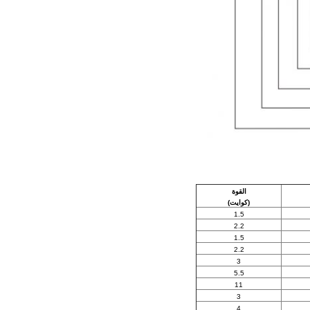
القوة
(كوايت)
1.5
2.2
1.5
2.2
3
5.5
11
3
4