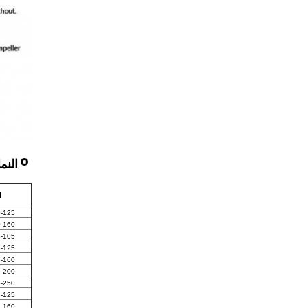
النم
ا
-125
-160
-105
-125
-160
-200
-250
-125
-160