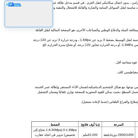
امن ، بدون اتصال ميكانيكي لنقل العزم ، في قسم مدخل طاقة عمود المضخة ،لأن
اسبة لنقل السوائل السامة والضارة والقابلة للاشتعال والتنقية وغيرها من
والأفلام والطباعة ومعالجة المياه والدفاع الوطني والصناعات الأخرى ،هو المضخة المثالية لنقل القابلة
يتم تصنيع الأجزاء المبللة من مضخة المحرك المغناطيسي من سلسلة RMD من الفولاذ المقاوم للصدأ ، وهذه المضخات مناسبة لنقل الوسيط بضغط لا يزيد عن 1.6Mpa ، ودرجة حرارة لا تزيد عن 120 درجة
م محمل السطح ،بحيث يمكن للقوة المحورية للمضخة توازن تلقائيًا وضمان التشغيل
السرعة
(ديا أوف فلانج)
الضغط
0-1.6Mpa (1.6-30Mpa تحتاج إلى
2900/1450 دورة/دقيقة
32-200ملم
تخصيص) تدوير في اتجاه عقارب