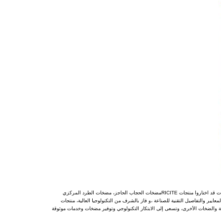
أكثر من 10000 عميل في الصناعات الكيميائية، الصيدلانية، الطاقة الجديدة، ورق الألومنيوم الإلكتروني وغيرها من الصناعات قد اختاروا منتجات RICITEمضخات الحجاب الحاجز، مضخات الطرد المركزي
Ricite (Zhejiang) Science & Technology Co. ، Lt في تحرير العديد من المعايير والتفاصيل التقنية للصناعة ،و فاز بالشرف من التكنولوجيا العالية، منتجات
ة والضخات الأخرى، وتسعى إلى الابتكار التكنولوجي وتوفير مضخات وخدمات موثوقة