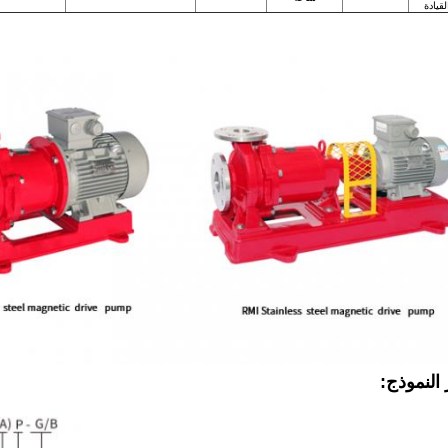
قيادة
النموذج: