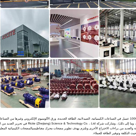
الميكانيكية ، وما إلى ذلك) ، وشاركت شركة d
ة والعديد من براءات الاختراع الأخرى.وتلتزم بهدف تطوير مضخات محرك مغناطيسيالمضخات الكيميائية المعلب
يث التكلفة وتوفير الطاقة للعملاء.