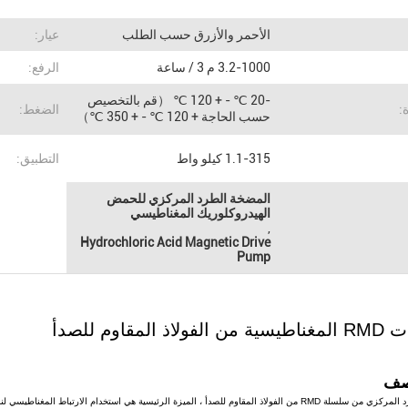
الأحمر والأزرق حسب الطلب
عيار:
3.2-1000 م 3 / ساعة
الرفع:
-20 ℃ - + 120 ℃ （قم بالتخصيص
:
الضغط:
حسب الحاجة + 120 ℃ - + 350 ℃）
1.1-315 كيلو واط
التطبيق:
المضخة الطرد المركزي للحمض
الهيدروكلوريك المغناطيسي
,
Hydrochloric Acid Magnetic Drive
Pump
اذ المقاوم للصدأ
صف
مضخة الطرد المركزي من سلسلة RMD من الفولاذ المقاوم للصدأ ، الميزة الرئيسية هي استخدام الارت