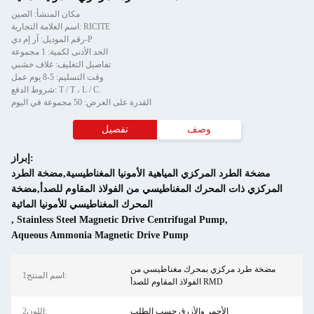
مكان المنشأ: الصين
اسم العلامة التجارية: RICITE
رقم الموديل: آر إم دي-P
الحد الأدنى لكمية: 1 مجموعة
تفاصيل التغليف: غلاف خشبي
وقت التسليم: 5-8 يوم عمل
شروط الدفع: T / T ، L / C.
القدرة على العرض: 50 مجموعة في اليوم
وصف
تفصيل
إبراز:
مضخة الطرد المركزي المياهية الأمونيا المغناطيسية,مضخة الطرد
المركزي ذات المحرك المغناطيسي من الفولاذ المقاوم للصدأ,مضخة
المحرك المغناطيسي للأمونيا المائية
,
Stainless Steel Magnetic Drive Centrifugal Pump
,
Aqueous Ammonia Magnetic Drive Pump
مضخة طرد مركزي بمحرك مغناطيسي من
1اسم المنتج:
الفولاذ المقاوم للصدأ RMD
الأحمر والأزرق حسب الطلب
2اللون: