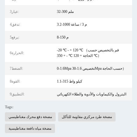
32-300 ملم
3عيار:
3.2-1000 م 3 / ساعة
4تدفق:
8-150 م
5يرفع:
-20 ℃ - + 120 ℃ （قم بالتخصيص حسب
6الحرارة:
الحاجة + 120 ℃ - + 350 ℃）
0-1.6Mpa تخصيص 1.6-30Mpa حسب الحاجة）
7الضغط:
1.1-315 كيلو واط
8القوة:
البترول والكيماويات والأدوية والطلاء الكهربائي
9التطبيق:
Tags:
مضخة طرد مركزي مقاومة للتآكل
مضخة دفع محرك مغناطيسي
مضخة مياه دافعة مغناطيسية